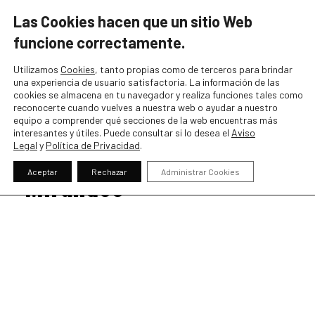
Tf. 24 Horas:
944 461 007
Las Cookies hacen que un sitio Web
funcione
correctamente.
Utilizamos
Cookies
, tanto propias como de terceros para brindar
una experiencia de usuario satisfactoria. La información de las
cookies se almacena en tu navegador y realiza funciones tales como
reconocerte cuando vuelves a nuestra web o ayudar a nuestro
Servicios de seguridad
equipo a comprender qué secciones de la web encuentras más
interesantes y útiles. Puede consultar si lo desea el
Aviso
en el estadio del CD
Legal
y
Política de Privacidad
.
Mirandés
Aceptar
Rechazar
Administrar Cookies