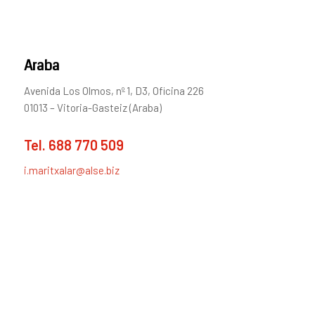
Araba
Avenida Los Olmos, nº 1, D3, Oficina 226
01013 – Vitoria-Gasteiz (Araba)
Tel.
688 770 509
i.maritxalar@alse.biz