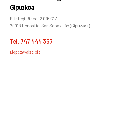
Gipuzkoa
Pillotegi Bidea 12 G16 G17
20018 Donostia-San Sebastián (Gipuzkoa)
Tel.
747 444 357
r.lopez@alse.biz