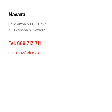
Navarra
Calle Aizoain 10 – 1 Of.23
31013 Ansoain (Navarra)
Tel.
688 713 711
m.marino@alse.biz