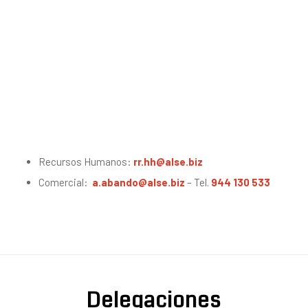
Recursos Humanos:
rr.hh@alse.biz
Comercial:
a.abando@alse.biz
– Tel.
944 130 533
Delegaciones