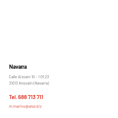
Navarra
Calle Aizoain 10 – 1 Of.23
31013 Ansoain (Navarra)
Tel.
688 713 711
m.marino@alse.biz