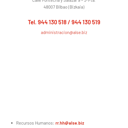
Calle Fontecha y Salazar 9 – 3ª Pta.
48007 Bilbao (Bizkaia)
Tel.
944 130 518
/
944 130 519
administracion@alse.biz
Recursos Humanos:
rr.hh@alse.biz