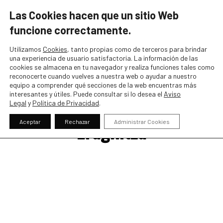
Tf. 24 Horas:
944 461 007
Las Cookies hacen que un sitio Web
funcione
correctamente.
Utilizamos
Cookies
, tanto propias como de terceros para brindar
una experiencia de usuario satisfactoria. La información de las
cookies se almacena en tu navegador y realiza funciones tales como
reconocerte cuando vuelves a nuestra web o ayudar a nuestro
Mención honorífica de la
equipo a comprender qué secciones de la web encuentras más
interesantes y útiles. Puede consultar si lo desea el
Aviso
mano de Fundación
Legal
y
Política de Privacidad
.
Eragintza
Aceptar
Rechazar
Administrar Cookies