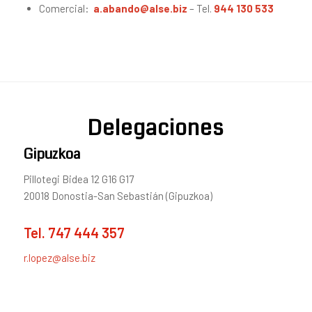
Comercial:
a.abando@alse.biz
– Tel.
944 130 533
Delegaciones
Gipuzkoa
Pillotegi Bidea 12 G16 G17
20018 Donostia-San Sebastián (Gipuzkoa)
Tel.
747 444 357
r.lopez@alse.biz