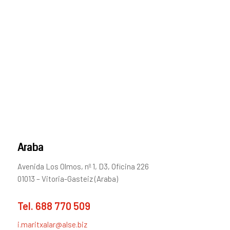
Araba
Avenida Los Olmos, nº 1, D3, Oficina 226
01013 – Vitoria-Gasteiz (Araba)
Tel.
688 770 509
i.maritxalar@alse.biz