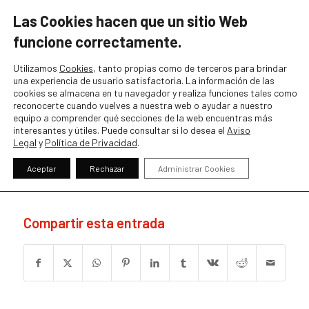
Tf. 24 Horas:
944 461 007
Las Cookies hacen que un sitio Web
funcione
correctamente.
Utilizamos
Cookies
, tanto propias como de terceros para brindar
una experiencia de usuario satisfactoria. La información de las
cookies se almacena en tu navegador y realiza funciones tales como
reconocerte cuando vuelves a nuestra web o ayudar a nuestro
fontello-8499adcb
equipo a comprender qué secciones de la web encuentras más
interesantes y útiles. Puede consultar si lo desea el
Aviso
Legal
y
Política de Privacidad
.
/
por
alse
Aceptar
Rechazar
Administrar Cookies
fontello-8499adcb
Compartir esta entrada