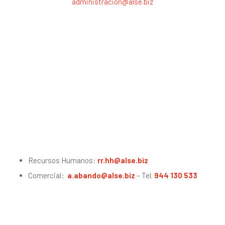
administracion@alse.biz
Recursos Humanos:
rr.hh@alse.biz
Comercial:
a.abando@alse.biz
– Tel.
944 130 533