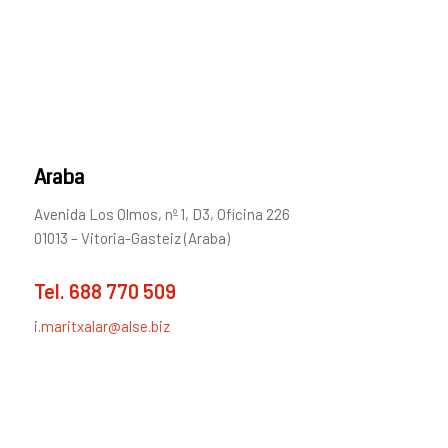
Araba
Avenida Los Olmos, nº 1, D3, Oficina 226
01013 – Vitoria-Gasteiz (Araba)
Tel.
688 770 509
i.maritxalar@alse.biz