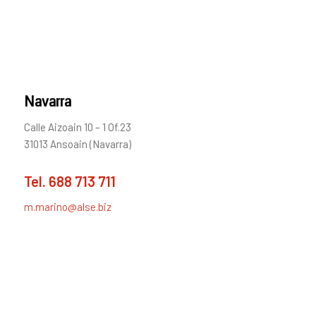
Navarra
Calle Aizoain 10 – 1 Of.23
31013 Ansoain (Navarra)
Tel.
688 713 711
m.marino@alse.biz