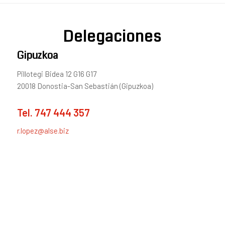
Delegaciones
Gipuzkoa
Pillotegi Bidea 12 G16 G17
20018 Donostia-San Sebastián (Gipuzkoa)
Tel.
747 444 357
r.lopez@alse.biz