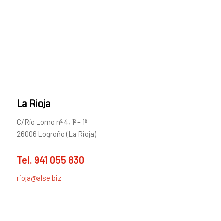
La Rioja
C/Río Lomo nº 4, 1º – 1ª
26006 Logroño (La Rioja)
Tel.
941 055 830
rioja@alse.biz